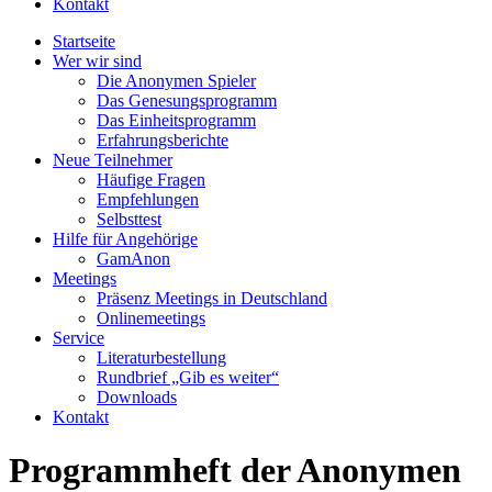
Kontakt
Startseite
Wer wir sind
Die Anonymen Spieler
Das Genesungsprogramm
Das Einheitsprogramm
Erfahrungsberichte
Neue Teilnehmer
Häufige Fragen
Empfehlungen
Selbsttest
Hilfe für Angehörige
GamAnon
Meetings
Präsenz Meetings in Deutschland
Onlinemeetings
Service
Literaturbestellung
Rundbrief „Gib es weiter“
Downloads
Kontakt
Programmheft der Anonymen