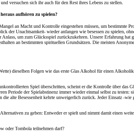
und versuchen sich ihr auch für den Rest ihres Lebens zu stellen.
 heraus aufhören zu spielen?
 Mangel an Macht und Kontrolle eingestehen müssen, um bestimmte Prob
blick der Unachtsamkeit- wieder anfangen wie besessen zu spielen, ohn
der Anlass, um zum Glücksspiel zurückzukehren. Unsere Erfahrung hat g
Festhalten an bestimmten spirituellen Grundsätzen. Die meisten Anonyme
Wette) dieselben Folgen wie das erste Glas Alkohol für einen Alkoholiker.
nkontrollierten Spiel überschritten, scheint er die Kontrolle über das 
ren Periode der Spielabstinenz immer wieder einmal selbst zu testen: si
 die alte Besessenheit kehrte unweigerlich zurück. Jeder Einsatz -wie ge
Alternativen zu geben: Entweder er spielt und nimmt damit einen weitere
Show oder Tombola teilnehmen darf?