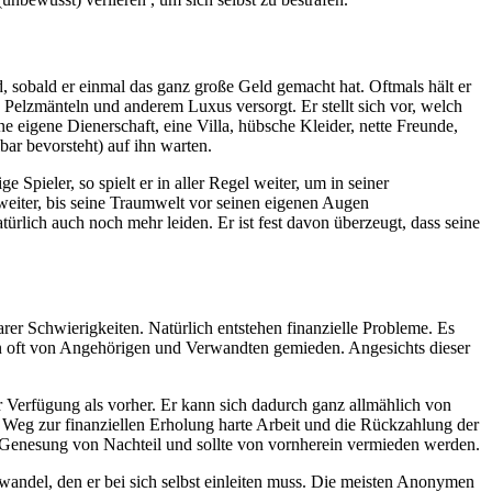
d, sobald er einmal das ganz große Geld gemacht hat. Oftmals hält er
Pelzmänteln und anderem Luxus versorgt. Er stellt sich vor, welch
e eigene Dienerschaft, eine Villa, hübsche Kleider, nette Freunde,
ar bevorsteht) auf ihn warten.
pieler, so spielt er in aller Regel weiter, um in seiner
 weiter, bis seine Traumwelt vor seinen eigenen Augen
rlich auch noch mehr leiden. Er ist fest davon überzeugt, dass seine
arer Schwierigkeiten. Natürlich entstehen finanzielle Probleme. Es
rden oft von Angehörigen und Verwandten gemieden. Angesichts dieser
 Verfügung als vorher. Er kann sich dadurch ganz allmählich von
te Weg zur finanziellen Erholung harte Arbeit und die Rückzahlung der
 Genesung von Nachteil und sollte von vornherein vermieden werden.
rwandel, den er bei sich selbst einleiten muss. Die meisten Anonymen