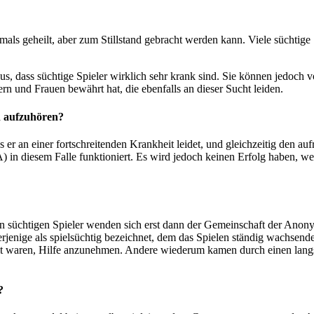
emals geheilt, aber zum Stillstand gebracht werden kann. Viele süchtige
, dass süchtige Spieler wirklich sehr krank sind. Sie können jedoch 
 und Frauen bewährt hat, die ebenfalls an dieser Sucht leiden.
en aufzuhören?
ass er an einer fortschreitenden Krankheit leidet, und gleichzeitig den
n diesem Falle funktioniert. Es wird jedoch keinen Erfolg haben, wenn 
sten süchtigen Spieler wenden sich erst dann der Gemeinschaft der Anon
rjenige als spielsüchtig bezeichnet, dem das Spielen ständig wachsend
eit waren, Hilfe anzunehmen. Andere wiederum kamen durch einen langs
?