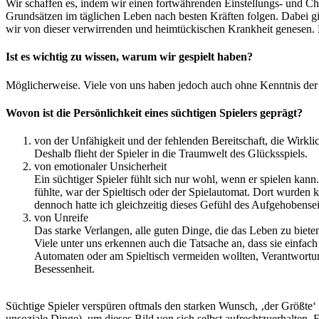
Wir schaffen es, indem wir einen fortwährenden Einstellungs- und C
Grundsätzen im täglichen Leben nach besten Kräften folgen. Dabei g
wir von dieser verwirrenden und heimtückischen Krankheit genesen. E
Ist es wichtig zu wissen, warum wir gespielt haben?
Möglicherweise. Viele von uns haben jedoch auch ohne Kenntnis der 
Wovon ist die Persönlichkeit eines süchtigen Spielers geprägt?
von der Unfähigkeit und der fehlenden Bereitschaft, die Wirklic
Deshalb flieht der Spieler in die Traumwelt des Glücksspiels.
von emotionaler Unsicherheit
Ein süchtiger Spieler fühlt sich nur wohl, wenn er spielen ka
fühlte, war der Spieltisch oder der Spielautomat. Dort wurden 
dennoch hatte ich gleichzeitig dieses Gefühl des Aufgehobense
von Unreife
Das starke Verlangen, alle guten Dinge, die das Leben zu biete
Viele unter uns erkennen auch die Tatsache an, dass sie einfach
Automaten oder am Spieltisch vermeiden wollten, Verantwortun
Besessenheit.
Süchtige Spieler verspüren oftmals den starken Wunsch, ‚der Größte‘ 
unsoziale Dinge), um dieses Bild von sich selbst aufrechtzuerhalten. Es