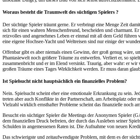
Woraus besteht die Traumwelt des süchtigen Spielers ?
Der süchtige Spieler träumt gerne. Er verbringt eine Menge Zeit dami
sich für einen wahren Menschenfreund, bescheiden und charmant. Er 
reizvolles und angenehmes Leben er einmal mit all dem Geld führen wir
eine eigene Hochsee-Yacht und Weltreisen sind nur einige der wunder
Offenbar gibt es aber niemals einen Gewinn, der groß genug wäre, um a
Phantasiewelt noch größere Träume zu entwerfen. Verliert er, so spie
zusammenbricht und er im Elend versinkt. Traurig, aber wahr: er wir 
großen Träume eines Tages Wirklichkeit werden. Er muss daran glaub
Ist Spielsucht nicht hauptsächlich ein finanzielles Problem?
Nein. Spielsucht scheint eher eine emotionale Erkrankung zu sein. Jed
treten aber auch Konflikte in der Partnerschaft, am Arbeitsplatz od
Vielzahl wirklich ernsthafter Probleme scheint das finanzielle noch am
Besucht ein süchtiger Spieler die Meetings der Anonymen Spieler (GA
dem finanziellen Druck befreien, der durch das Ausleben seiner Spiel
Schulden in angemessenen Raten ist. Die Aufnahme von neuen Kredit
Das schwierigste und zeitaufwendigste Problem, mit dem es der süchti