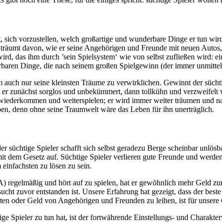
t, sich vorzustellen, welch großartige und wunderbare Dinge er tun wir
träumt davon, wie er seine Angehörigen und Freunde mit neuen Autos, 
d, das ihm durch ’sein Spielsystem‘ wie von selbst zufließen wird: ein
baren Dinge, die nach seinem großen Spielgewinn (der immer unmittelb
uch nur seine kleinsten Träume zu verwirklichen. Gewinnt der süchtige S
lt er zunächst sorglos und unbekümmert, dann tollkühn und verzweifelt
wiederkommen und weiterspielen; er wird immer weiter träumen und natü
en, denn ohne seine Traumwelt wäre das Leben für ihn unerträglich.
er süchtige Spieler schafft sich selbst geradezu Berge scheinbar unlösb
er mit dem Gesetz auf. Süchtige Spieler verlieren gute Freunde und we
 einfachsten zu lösen zu sein.
) regelmäßig und hört auf zu spielen, hat er gewöhnlich mehr Geld zur
sucht zuvor entstanden ist. Unsere Erfahrung hat gezeigt, dass der bes
en oder Geld von Angehörigen und Freunden zu leihen, ist für unsere
ge Spieler zu tun hat, ist der fortwährende Einstellungs- und Charakte