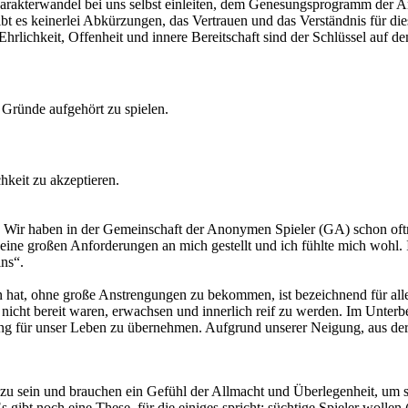
harakterwandel bei uns selbst einleiten, dem Genesungsprogramm der 
ibt es keinerlei Abkürzungen, das Vertrauen und das Verständnis für 
hrlichkeit, Offenheit und innere Bereitschaft sind der Schlüssel auf
Gründe aufgehört zu spielen.
hkeit zu akzeptieren.
nn. Wir haben in der Gemeinschaft der Anonymen Spieler (GA) schon oft
keine großen Anforderungen an mich gestellt und ich fühlte mich wohl. 
ins“.
n hat, ohne große Anstrengungen zu bekommen, ist bezeichnend für alle
 nicht bereit waren, erwachsen und innerlich reif zu werden. Im Unterb
g für unser Leben zu übernehmen. Aufgrund unserer Neigung, aus der V
zu sein und brauchen ein Gefühl der Allmacht und Überlegenheit, um sich
 gibt noch eine These, für die einiges spricht: süchtige Spieler wollen 