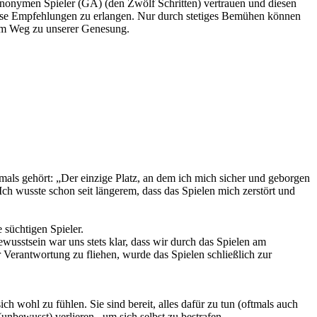
Anonymen Spieler (GA) (den Zwölf Schritten) vertrauen und diesen
diese Empfehlungen zu erlangen. Nur durch stetiges Bemühen können
 dem Weg zu unserer Genesung.
mals gehört: „Der einzige Platz, an dem ich mich sicher und geborgen
Ich wusste schon seit längerem, dass das Spielen mich zerstört und
 süchtigen Spieler.
ewusstsein war uns stets klar, dass wir durch das Spielen am
erantwortung zu fliehen, wurde das Spielen schließlich zur
 wohl zu fühlen. Sie sind bereit, alles dafür zu tun (oftmals auch
(unbewusst) verlieren , um sich selbst zu bestrafen.