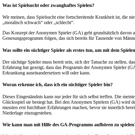
Was ist Spielsucht oder zwanghaftes Spielen?
Wir meinen, dass Spielsucht eine fortschreitende Krankheit ist, die ni
„moralisch schwach“ oder „schlecht“.
Das Konzept der Anonymen Spieler (GA) geht grundsätzlich davon aus
Genesungsprogramm folgen, das sich bereits für Tausende von Männern
Was sollte ein süchtiger Spieler als erstes tun, um mit dem Spiel
Der süchtige Spieler muss bereit sein, sich der Tatsache zu stellen, d
Erfahrung hat gezeigt, dass das Programm der Anonymen Spieler (GA) i
Erkrankung auseinandersetzen will oder kann.
Woran erkenne ich, dass ich ein süchtiger Spieler bin?
Dieses Eingeständnis kann nur jeder für sich selbst treffen. Die mei
Glücksspiel sie besiegt hat. Bei den Anonymen Spielern (GA) wird de
mussten erst furchtbare Erfahrungen machen, bevor sie innerlich ber
Niederlage einzugestehen.
Wie kann man mit Hilfe des GA-Programms aufhören zu spielen